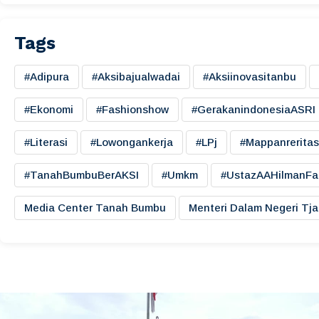
Tags
#adipura
#aksibajualwadai
#aksiinovasitanbu
#ekonomi
#fashionshow
#gerakanindonesiaASRI
#literasi
#lowongankerja
#LPj
#mappanreritas
#TanahBumbuBerAKSI
#umkm
#UstazAAHilmanFa
Media Center Tanah Bumbu
Menteri Dalam Negeri Tj