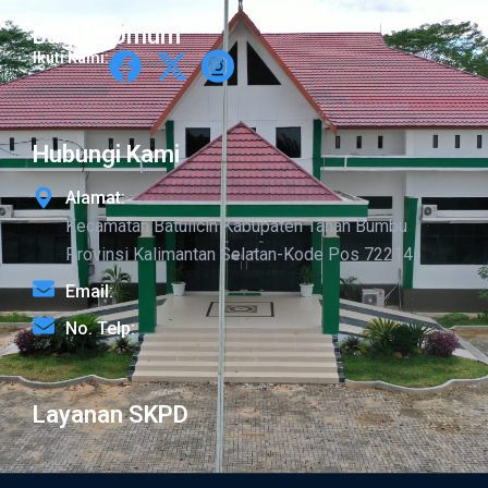
Bagian Umum
Ikuti Kami:
Hubungi Kami
Alamat:
Kecamatan Batulicin Kabupaten Tanah Bumbu
Provinsi Kalimantan Selatan-Kode Pos 72214
Email:
No. Telp:
Layanan SKPD