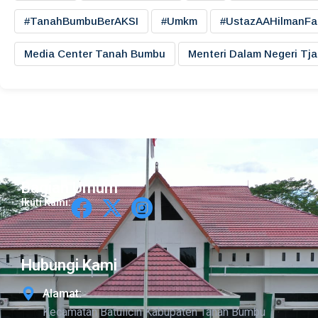
#TanahBumbuBerAKSI
#umkm
#UstazAAHilmanFa
Media Center Tanah Bumbu
Menteri Dalam Negeri Tj
Bagian Umum
Ikuti Kami:
Hubungi Kami
Alamat:
Kecamatan Batulicin Kabupaten Tanah Bumbu