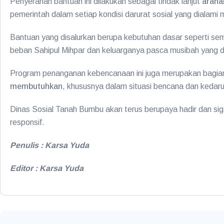
Penyerahan bantuan ini dilakukan sebagai tindak lanjut
araha
pemerintah dalam setiap kondisi darurat sosial yang dialami
Bantuan yang disalurkan berupa kebutuhan dasar seperti sem
beban Sahipul Mihpar dan keluarganya pasca musibah yang d
Program penanganan kebencanaan ini juga merupakan bagian
membutuhkan
, khususnya dalam situasi bencana dan kedaru
Dinas Sosial Tanah Bumbu akan terus berupaya hadir dan s
responsif.
Penulis : Karsa Yuda
Editor : Karsa Yuda