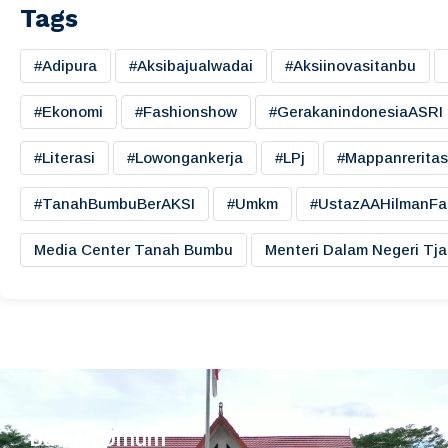
Tags
#adipura
#aksibajualwadai
#aksiinovasitanbu
#ekonomi
#fashionshow
#gerakanindonesiaASRI
#literasi
#lowongankerja
#LPj
#mappanreritas
#TanahBumbuBerAKSI
#umkm
#UstazAAHilmanFa
Media Center Tanah Bumbu
Menteri Dalam Negeri Tj
Bagian Umum