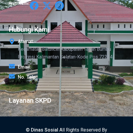
Ikuti Kami:
Hubungi Kami
Alamat:
Kecamatan Batulicin Kabupaten Tanah Bumbu
Provinsi Kalimantan Selatan-Kode Pos 72214
Email:
No. Telp:
Layanan SKPD
©
Dinas Sosial
All Rights Reserved By