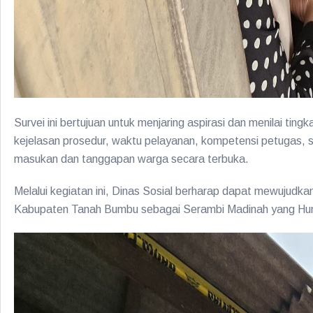
Survei ini bertujuan untuk menjaring aspirasi dan menilai t
kejelasan prosedur, waktu pelayanan, kompetensi petugas,
masukan dan tanggapan warga secara terbuka.
Melalui kegiatan ini, Dinas Sosial berharap dapat mewujudka
Kabupaten Tanah Bumbu sebagai Serambi Madinah yang Hum