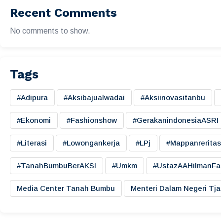
Recent Comments
No comments to show.
Tags
#adipura
#aksibajualwadai
#aksiinovasitanbu
#ekonomi
#fashionshow
#gerakanindonesiaASRI
#literasi
#lowongankerja
#LPj
#mappanreritas
#TanahBumbuBerAKSI
#umkm
#UstazAAHilmanFa
Media Center Tanah Bumbu
Menteri Dalam Negeri Tj