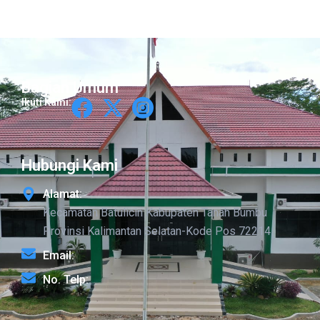
Bagian Umum
Ikuti Kami:
Hubungi Kami
Alamat:
Kecamatan Batulicin Kabupaten Tanah Bumbu
Provinsi Kalimantan Selatan-Kode Pos 72214
Email:
No. Telp: