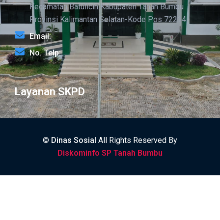
Kecamatan Batulicin Kabupaten Tanah Bumbu
Provinsi Kalimantan Selatan-Kode Pos 72214
Email:
No. Telp:
Layanan SKPD
©
Dinas Sosial
All Rights Reserved By
Diskominfo SP Tanah Bumbu