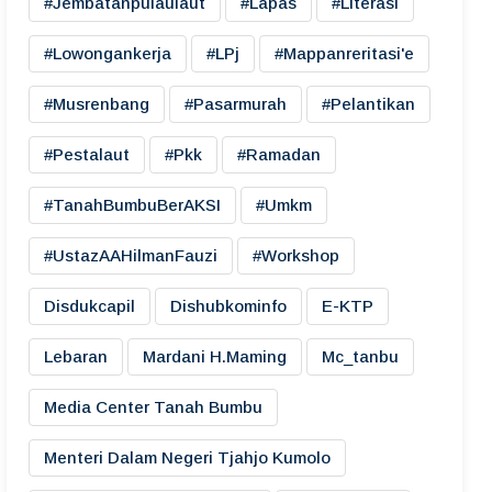
#jembatanpulaulaut
#lapas
#literasi
#lowongankerja
#LPj
#mappanreritasi'e
#musrenbang
#pasarmurah
#pelantikan
#pestalaut
#pkk
#ramadan
#TanahBumbuBerAKSI
#umkm
#UstazAAHilmanFauzi
#workshop
Disdukcapil
Dishubkominfo
E-KTP
Lebaran
Mardani H.maming
Mc_tanbu
Media Center Tanah Bumbu
Menteri Dalam Negeri Tjahjo Kumolo