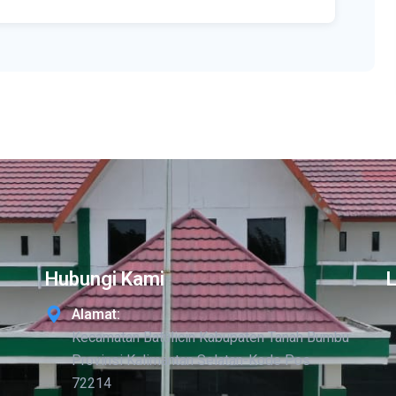
Hubungi Kami
Alamat:
Kecamatan Batulicin Kabupaten Tanah Bumbu
Provinsi Kalimantan Selatan-Kode Pos
72214