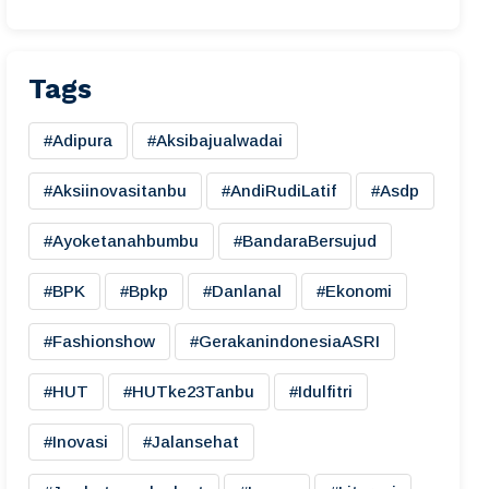
Tags
#adipura
#aksibajualwadai
#aksiinovasitanbu
#AndiRudiLatif
#asdp
#ayoketanahbumbu
#BandaraBersujud
#BPK
#bpkp
#danlanal
#ekonomi
#fashionshow
#gerakanindonesiaASRI
#HUT
#HUTke23Tanbu
#idulfitri
#inovasi
#jalansehat