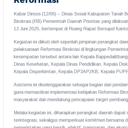
Kabar Dinsos (12/06) – Dinas Sosial Kabupaten Tanah Bu
Birokrasi (RB) Pemerintah Daerah Prioritas yang dilaksa
12 Juni 2025, bertempat di Ruang Rapat Bersujud Kant
Kegiatan ini diikuti oleh sejumlah pimpinan perangkat da
pelaksanaan Reformasi Birokrasi di lingkungan Pemerin
kesempatan tersebut antara lain Kepala Bappedalitban
Dinas Kesehatan, Kepala Dinas Pendidikan, Kepala Dis
Kepala Disperkimtan, Kepala DP3AP2KB, Kepala PUPR,
Asistensi ini diselenggarakan sebagai bagian dari pend
guna memastikan implementasi kebijakan Reformasi Bir
masyarakat dan mendukung pencapaian target pembang
Melalui kegiatan ini, diharapkan perangkat daerah dapat 
terintegrasi, sekaligus memperkuat komitmen bersama d
pemerintahan yang bersih, efektif, transparan, dan aku