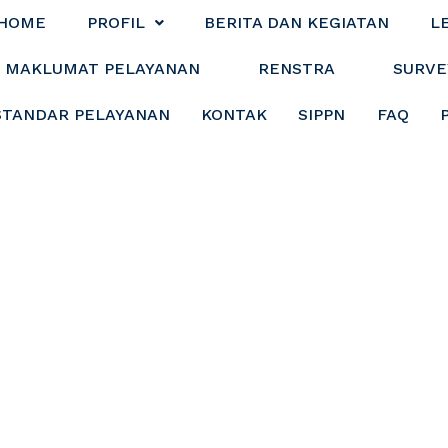
HOME
PROFIL
BERITA DAN KEGIATAN
L
MAKLUMAT PELAYANAN
RENSTRA
SURVE
STANDAR PELAYANAN
KONTAK
SIPPN
FAQ
l Tanah Bumbu Hadi
krasi Pemerintah D
Secara Virtual