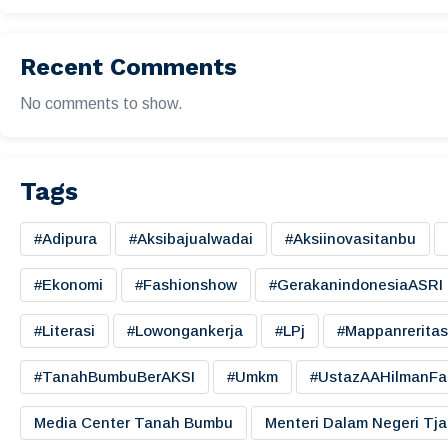
Recent Comments
No comments to show.
Tags
#adipura
#aksibajualwadai
#aksiinovasitanbu
#ekonomi
#fashionshow
#gerakanindonesiaASRI
#literasi
#lowongankerja
#LPj
#mappanreritas
#TanahBumbuBerAKSI
#umkm
#UstazAAHilmanFa
Media Center Tanah Bumbu
Menteri Dalam Negeri Tj