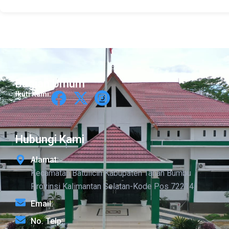
Bagian Umum
Ikuti Kami:
Hubungi Kami
Alamat:
Kecamatan Batulicin Kabupaten Tanah Bumbu
Provinsi Kalimantan Selatan-Kode Pos 72214
Email:
No. Telp: