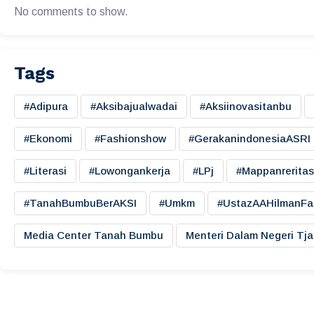
No comments to show.
Tags
#adipura
#aksibajualwadai
#aksiinovasitanbu
#ekonomi
#fashionshow
#gerakanindonesiaASRI
#literasi
#lowongankerja
#LPj
#mappanreritas
#TanahBumbuBerAKSI
#umkm
#UstazAAHilmanFa
Media Center Tanah Bumbu
Menteri Dalam Negeri Tj