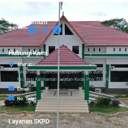
Bagian Umum
Ikuti Kami:
Hubungi Kami
Alamat:
Kecamatan Batulicin Kabupaten Tanah Bumbu
Provinsi Kalimantan Selatan-Kode Pos 72214
Email:
No. Telp:
Layanan SKPD