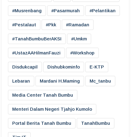
#musrenbang
#pasarmurah
#pelantikan
#pestalaut
#pkk
#ramadan
#TanahBumbuBerAKSI
#umkm
#UstazAAHilmanFauzi
#workshop
Disdukcapil
Dishubkominfo
E-KTP
Lebaran
Mardani H.maming
Mc_tanbu
Media Center Tanah Bumbu
Menteri Dalam Negeri Tjahjo Kumolo
Portal Berita Tanah Bumbu
TanahBumbu