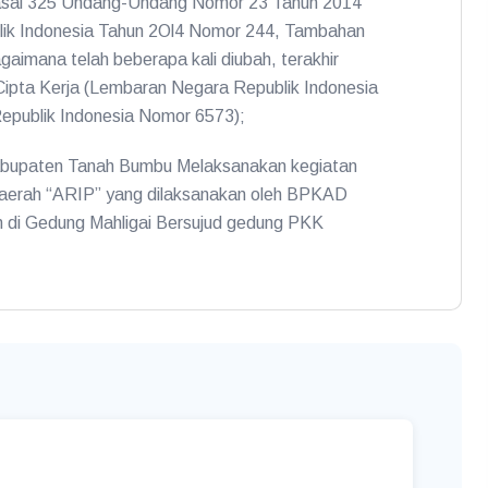
sal 325 Undang-Undang Nomor 23 Tahun 2014
lik Indonesia Tahun 2Ol4 Nomor 244, Tambahan
imana telah beberapa kali diubah, terakhir
pta Kerja (Lembaran Negara Republik Indonesia
publik Indonesia Nomor 6573);
 kabupaten Tanah Bumbu Melaksanakan kegiatan
h Daerah “ARIP” yang dilaksanakan oleh BPKAD
n di Gedung Mahligai Bersujud gedung PKK