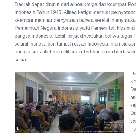
Daerah dapat dirunut dari alinea ketiga dan keempat 
Indonesia Tahun 1945. Alinea ketiga memuat pernyataa
keempat memuat pernyataan bahwa setelah menyatakan 
Pemerintah Negara Indonesia yaitu Pemerintah Nasiona
bangsa Indonesia. Lebih lanjut dinyatakan bahwa tugas 
seluruh bangsa dan tumpah darah Indonesia, memajuka
bangsa serta ikut memelihara ketertiban dunia berdasar
sosial.
Un
Ke
Da
an
se
Da
sa
Pa