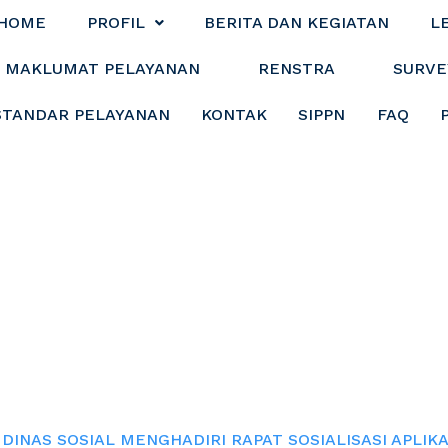
HOME
PROFIL
BERITA DAN KEGIATAN
L
MAKLUMAT PELAYANAN
RENSTRA
SURVE
STANDAR PELAYANAN
KONTAK
SIPPN
FAQ
 MENGHADIRI RAPA
APLIKASI REKON
DINAS SOSIAL MENGHADIRI RAPAT SOSIALISASI APLIK