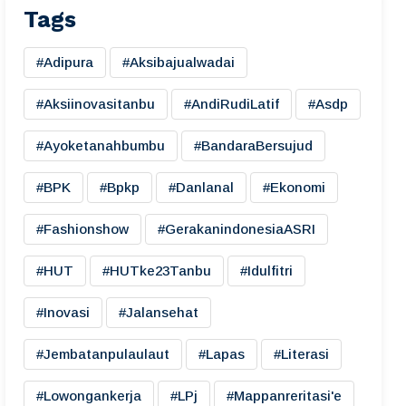
Tags
#adipura
#aksibajualwadai
#aksiinovasitanbu
#AndiRudiLatif
#asdp
#ayoketanahbumbu
#BandaraBersujud
#BPK
#bpkp
#danlanal
#ekonomi
#fashionshow
#gerakanindonesiaASRI
#HUT
#HUTke23Tanbu
#idulfitri
#inovasi
#jalansehat
#jembatanpulaulaut
#lapas
#literasi
#lowongankerja
#LPj
#mappanreritasi'e