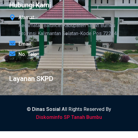
Hubungi Kami
Alamat:
Kecamatan Batulicin Kabupaten Tanah Bumbu
Provinsi Kalimantan Selatan-Kode Pos 72214
Email:
No. Telp:
Layanan SKPD
©
Dinas Sosial
All Rights Reserved By
Diskominfo SP Tanah Bumbu