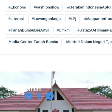
#ekonomi
#fashionshow
#gerakanindonesiaASRI
#literasi
#lowongankerja
#LPj
#mappanreritas
#TanahBumbuBerAKSI
#umkm
#UstazAAHilmanFa
Media Center Tanah Bumbu
Menteri Dalam Negeri Tj
Bagian Umum
Ikuti Kami: