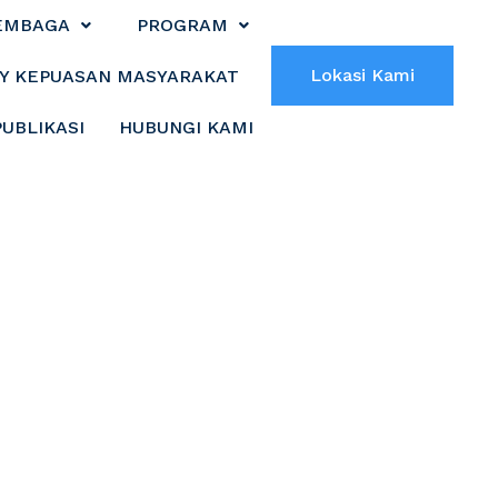
EMBAGA
PROGRAM
Lokasi Kami
Y KEPUASAN MASYARAKAT
PUBLIKASI
HUBUNGI KAMI
mbu Gelar Forum
ka Penyusunan
9