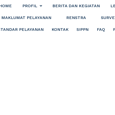
HOME
PROFIL
BERITA DAN KEGIATAN
L
MAKLUMAT PELAYANAN
RENSTRA
SURVE
STANDAR PELAYANAN
KONTAK
SIPPN
FAQ
abupaten Tanah Bu
erah Dalam Rang
Renstra 2025–202