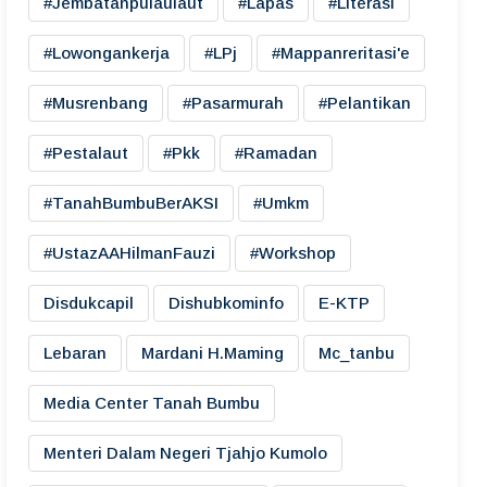
#jembatanpulaulaut
#lapas
#literasi
#lowongankerja
#LPj
#mappanreritasi'e
#musrenbang
#pasarmurah
#pelantikan
#pestalaut
#pkk
#ramadan
#TanahBumbuBerAKSI
#umkm
#UstazAAHilmanFauzi
#workshop
Disdukcapil
Dishubkominfo
E-KTP
Lebaran
Mardani H.maming
Mc_tanbu
Media Center Tanah Bumbu
Menteri Dalam Negeri Tjahjo Kumolo