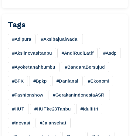
Tags
#adipura
#aksibajualwadai
#aksiinovasitanbu
#AndiRudiLatif
#asdp
#ayoketanahbumbu
#BandaraBersujud
#BPK
#bpkp
#danlanal
#ekonomi
#fashionshow
#gerakanindonesiaASRI
#HUT
#HUTke23Tanbu
#idulfitri
#inovasi
#jalansehat