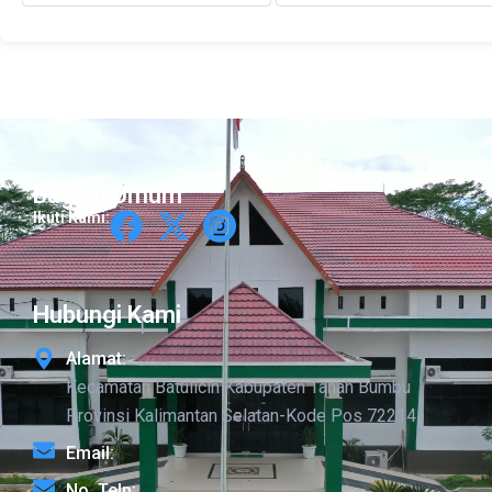
Bagian Umum
Ikuti Kami:
Hubungi Kami
Alamat:
Kecamatan Batulicin Kabupaten Tanah Bumbu
Provinsi Kalimantan Selatan-Kode Pos 72214
Email:
No. Telp: