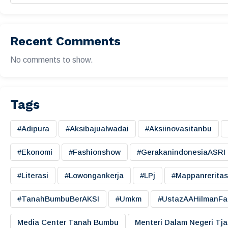
Recent Comments
No comments to show.
Tags
#adipura
#aksibajualwadai
#aksiinovasitanbu
#ekonomi
#fashionshow
#gerakanindonesiaASRI
#literasi
#lowongankerja
#LPj
#mappanreritas
#TanahBumbuBerAKSI
#umkm
#UstazAAHilmanFa
Media Center Tanah Bumbu
Menteri Dalam Negeri Tj