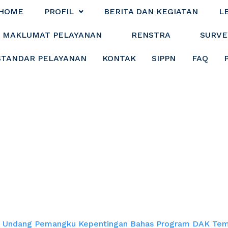
HOME
PROFIL
BERITA DAN KEGIATAN
L
MAKLUMAT PELAYANAN
RENSTRA
SURVE
STANDAR PELAYANAN
KONTAK
SIPPN
FAQ
an Undang Pemang
DAK Tematik di De
n Undang Pemangku Kepentingan Bahas Program DAK Tema