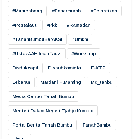
#musrenbang
#pasarmurah
#pelantikan
#pestalaut
#pkk
#ramadan
#TanahBumbuBerAKSI
#umkm
#UstazAAHilmanFauzi
#workshop
Disdukcapil
Dishubkominfo
E-KTP
Lebaran
Mardani H.maming
Mc_tanbu
Media Center Tanah Bumbu
Menteri Dalam Negeri Tjahjo Kumolo
Portal Berita Tanah Bumbu
TanahBumbu