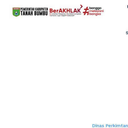
Dinas Perkimt
Bahas Program 
Home
Dinas Perkimta