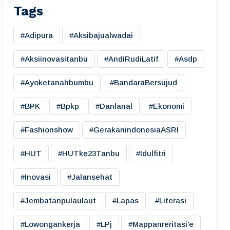
Tags
#adipura
#aksibajualwadai
#aksiinovasitanbu
#AndiRudiLatif
#asdp
#ayoketanahbumbu
#BandaraBersujud
#BPK
#bpkp
#danlanal
#ekonomi
#fashionshow
#gerakanindonesiaASRI
#HUT
#HUTke23Tanbu
#idulfitri
#inovasi
#jalansehat
#jembatanpulaulaut
#lapas
#literasi
#lowongankerja
#LPj
#mappanreritasi'e