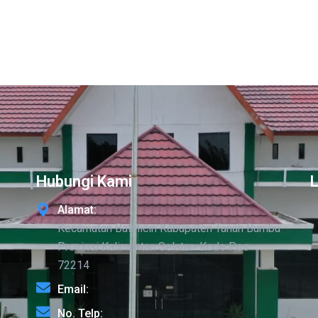
Hubungi Kami
Alamat:
Kecamatan Batulicin Kabupaten Tanah Bumbu
Provinsi Kalimantan Selatan-Kode Pos
72214
Email:
No. Telp: