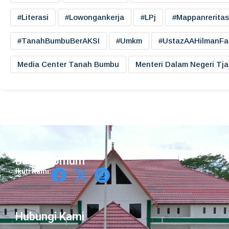
#literasi
#lowongankerja
#LPj
#mappanreritas
#TanahBumbuBerAKSI
#umkm
#UstazAAHilmanFa
Media Center Tanah Bumbu
Menteri Dalam Negeri Tj
Bagian Umum
Ikuti Kami:
Hubungi Kami