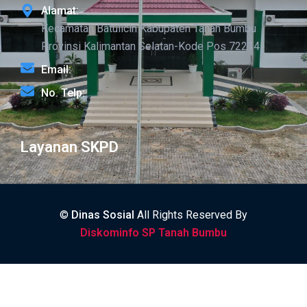
Alamat:
Kecamatan Batulicin Kabupaten Tanah Bumbu
Provinsi Kalimantan Selatan-Kode Pos 72214
Email:
No. Telp:
Layanan SKPD
©
Dinas Sosial
All Rights Reserved By
Diskominfo SP Tanah Bumbu