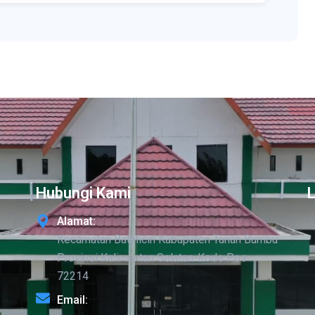
Hubungi Kami
Alamat:
Kecamatan Batulicin Kabupaten Tanah Bumbu
Provinsi Kalimantan Selatan-Kode Pos
72214
Email: