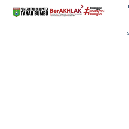
Comment on Wu
dan Efesien, 
Smart by Wujud