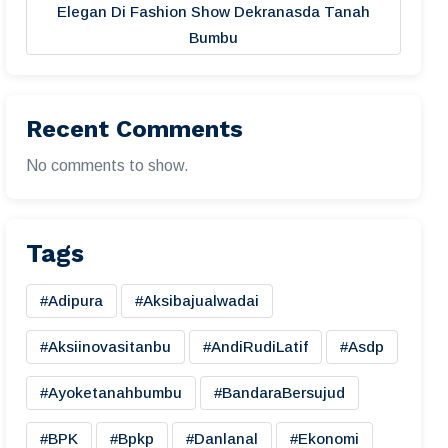
Elegan Di Fashion Show Dekranasda Tanah
Bumbu
Recent Comments
No comments to show.
Tags
#adipura
#aksibajualwadai
#aksiinovasitanbu
#AndiRudiLatif
#asdp
#ayoketanahbumbu
#BandaraBersujud
#BPK
#bpkp
#danlanal
#ekonomi