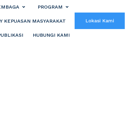
EMBAGA
PROGRAM
Lokasi Kami
Y KEPUASAN MASYARAKAT
PUBLIKASI
HUBUNGI KAMI
Publik Efektif
t Luncurkan E-
lik Efektif dan