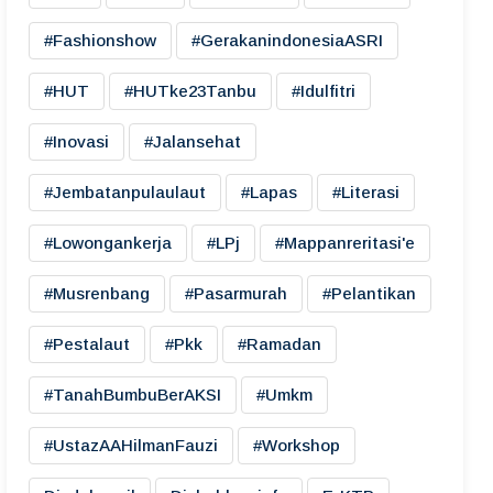
#fashionshow
#gerakanindonesiaASRI
#HUT
#HUTke23Tanbu
#idulfitri
#inovasi
#jalansehat
#jembatanpulaulaut
#lapas
#literasi
#lowongankerja
#LPj
#mappanreritasi'e
#musrenbang
#pasarmurah
#pelantikan
#pestalaut
#pkk
#ramadan
#TanahBumbuBerAKSI
#umkm
#UstazAAHilmanFauzi
#workshop