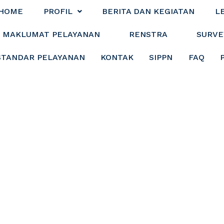
HOME
PROFIL
BERITA DAN KEGIATAN
L
MAKLUMAT PELAYANAN
RENSTRA
SURVE
STANDAR PELAYANAN
KONTAK
SIPPN
FAQ
judkan Pelayanan 
Pemkab Tanbu Bua
kan Pelayanan Pub