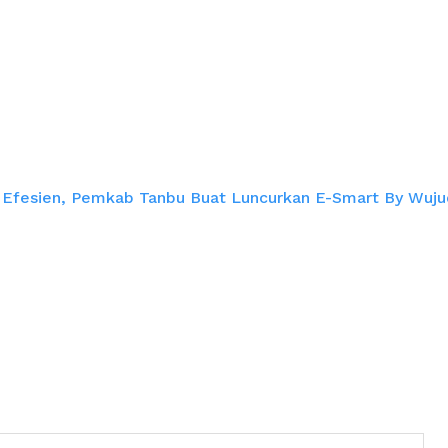
b Tanbu Buat Lunc
MediaPublik
Efesien, Pemkab Tanbu Buat Luncurkan E-Smart By Wujud