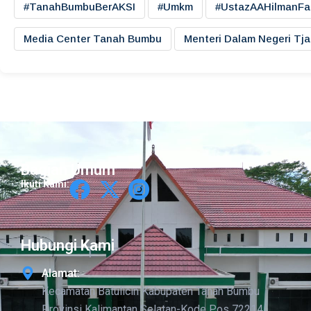
#TanahBumbuBerAKSI
#umkm
#UstazAAHilmanFa
Media Center Tanah Bumbu
Menteri Dalam Negeri Tj
Bagian Umum
Ikuti Kami:
Hubungi Kami
Alamat:
Kecamatan Batulicin Kabupaten Tanah Bumbu
Provinsi Kalimantan Selatan-Kode Pos 72214