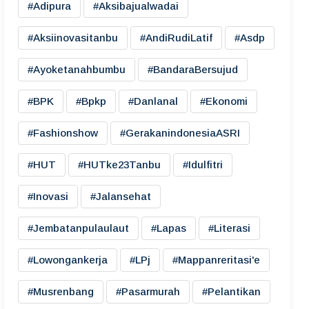
#adipura
#aksibajualwadai
#aksiinovasitanbu
#AndiRudiLatif
#asdp
#ayoketanahbumbu
#BandaraBersujud
#BPK
#bpkp
#danlanal
#ekonomi
#fashionshow
#gerakanindonesiaASRI
#HUT
#HUTke23Tanbu
#idulfitri
#inovasi
#jalansehat
#jembatanpulaulaut
#lapas
#literasi
#lowongankerja
#LPj
#mappanreritasi'e
#musrenbang
#pasarmurah
#pelantikan