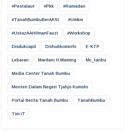
#pestalaut
#pkk
#ramadan
#TanahBumbuBerAKSI
#umkm
#UstazAAHilmanFauzi
#workshop
Disdukcapil
Dishubkominfo
E-KTP
Lebaran
Mardani H.maming
Mc_tanbu
Media Center Tanah Bumbu
Menteri Dalam Negeri Tjahjo Kumolo
Portal Berita Tanah Bumbu
TanahBumbu
Tim IT