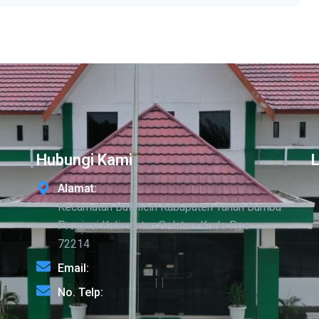
Hubungi Kami
Alamat:
Kecamatan Batulicin Kabupaten Tanah Bumbu
Provinsi Kalimantan Selatan-Kode Pos
72214
Email:
No. Telp: