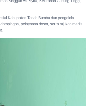
ah Singgah As-Syifa, Kelurahan Gunung Tinggi,
 Sosial Kabupaten Tanah Bumbu dan pengelola
dampingan, pelayanan dasar, serta rujukan medis
t.