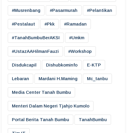
#musrenbang
#pasarmurah
#pelantikan
#pestalaut
#pkk
#ramadan
#TanahBumbuBerAKSI
#umkm
#UstazAAHilmanFauzi
#workshop
Disdukcapil
Dishubkominfo
E-KTP
Lebaran
Mardani H.maming
Mc_tanbu
Media Center Tanah Bumbu
Menteri Dalam Negeri Tjahjo Kumolo
Portal Berita Tanah Bumbu
TanahBumbu