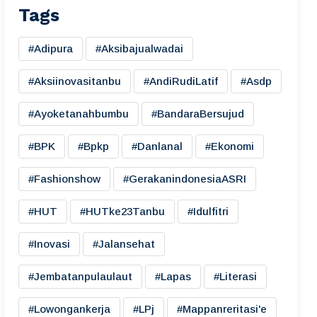
Tags
#adipura
#aksibajualwadai
#aksiinovasitanbu
#AndiRudiLatif
#asdp
#ayoketanahbumbu
#BandaraBersujud
#BPK
#bpkp
#danlanal
#ekonomi
#fashionshow
#gerakanindonesiaASRI
#HUT
#HUTke23Tanbu
#idulfitri
#inovasi
#jalansehat
#jembatanpulaulaut
#lapas
#literasi
#lowongankerja
#LPj
#mappanreritasi'e