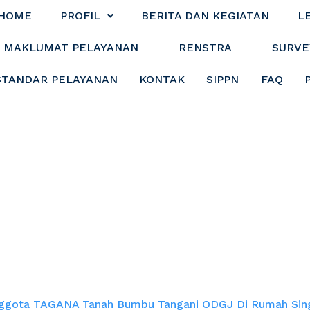
HOME
PROFIL
BERITA DAN KEGIATAN
L
MAKLUMAT PELAYANAN
RENSTRA
SURVE
STANDAR PELAYANAN
KONTAK
SIPPN
FAQ
A Tanah Bumbu T
mah Singgah As-Sy
ggota TAGANA Tanah Bumbu Tangani ODGJ Di Rumah Sing