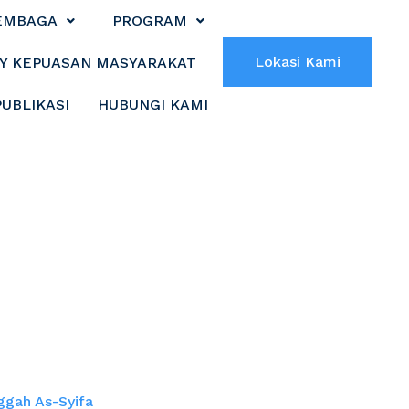
EMBAGA
PROGRAM
Lokasi Kami
Y KEPUASAN MASYARAKAT
PUBLIKASI
HUBUNGI KAMI
angani ODGJ di
ifa
gah As-Syifa