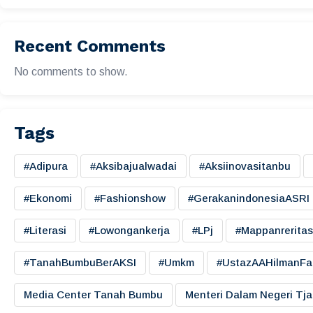
Recent Comments
No comments to show.
Tags
#adipura
#aksibajualwadai
#aksiinovasitanbu
#ekonomi
#fashionshow
#gerakanindonesiaASRI
#literasi
#lowongankerja
#LPj
#mappanreritas
#TanahBumbuBerAKSI
#umkm
#UstazAAHilmanFa
Media Center Tanah Bumbu
Menteri Dalam Negeri Tj