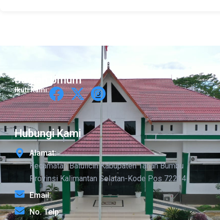
Bagian Umum
Ikuti Kami:
Hubungi Kami
Alamat:
Kecamatan Batulicin Kabupaten Tanah Bumbu
Provinsi Kalimantan Selatan-Kode Pos 72214
Email:
No. Telp: