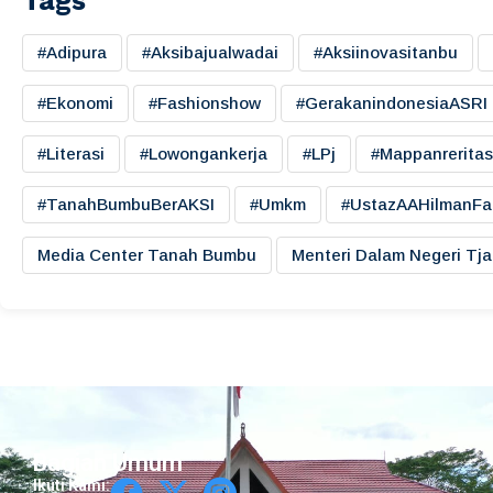
Tags
#adipura
#aksibajualwadai
#aksiinovasitanbu
#ekonomi
#fashionshow
#gerakanindonesiaASRI
#literasi
#lowongankerja
#LPj
#mappanreritas
#TanahBumbuBerAKSI
#umkm
#UstazAAHilmanFa
Media Center Tanah Bumbu
Menteri Dalam Negeri Tj
Bagian Umum
Ikuti Kami: