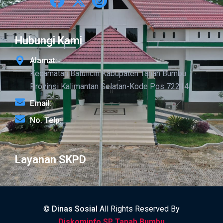
Hubungi Kami
Alamat:
Kecamatan Batulicin Kabupaten Tanah Bumbu
Provinsi Kalimantan Selatan-Kode Pos 72214
Email:
No. Telp:
Layanan SKPD
©
Dinas Sosial
All Rights Reserved By
Diskominfo SP Tanah Bumbu