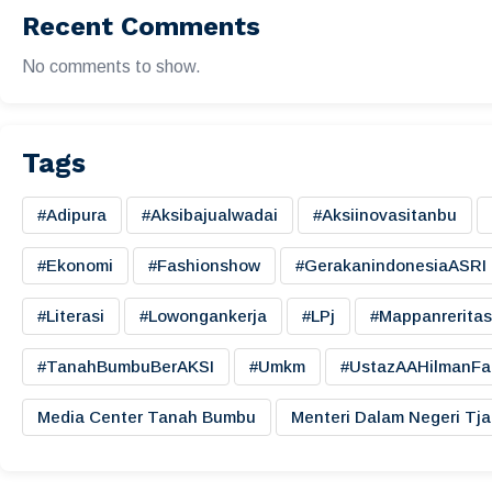
Recent Comments
No comments to show.
Tags
#adipura
#aksibajualwadai
#aksiinovasitanbu
#ekonomi
#fashionshow
#gerakanindonesiaASRI
#literasi
#lowongankerja
#LPj
#mappanreritas
#TanahBumbuBerAKSI
#umkm
#UstazAAHilmanFa
Media Center Tanah Bumbu
Menteri Dalam Negeri Tj