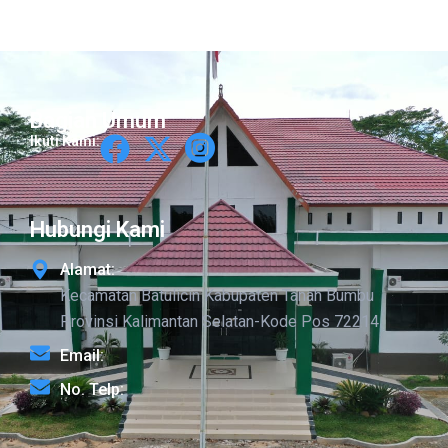
Bagian Umum
Ikuti Kami:
Hubungi Kami
Alamat:
Kecamatan Batulicin Kabupaten Tanah Bumbu
Provinsi Kalimantan Selatan-Kode Pos 72214
Email:
No. Telp: