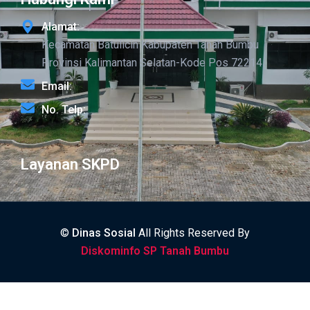
Alamat:
Kecamatan Batulicin Kabupaten Tanah Bumbu
Provinsi Kalimantan Selatan-Kode Pos 72214
Email:
No. Telp:
Layanan SKPD
©
Dinas Sosial
All Rights Reserved By
Diskominfo SP Tanah Bumbu