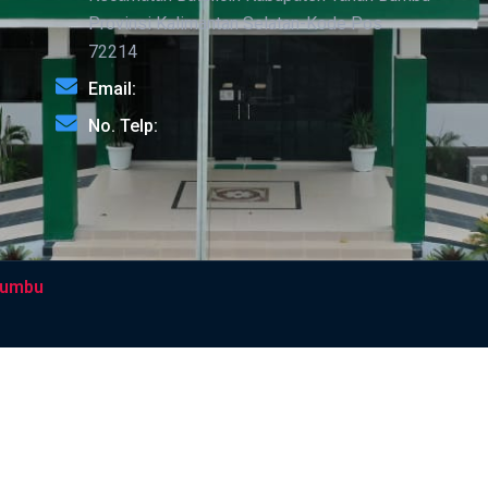
Provinsi Kalimantan Selatan-Kode Pos
72214
Email:
No. Telp:
Bumbu