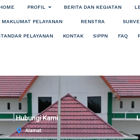
HOME
PROFIL
BERITA DAN KEGIATAN
L
MAKLUMAT PELAYANAN
RENSTRA
SURVE
STANDAR PELAYANAN
KONTAK
SIPPN
FAQ
Hubungi Kami
Alamat:
Kecamatan Batulicin Kabupaten Tanah Bumbu