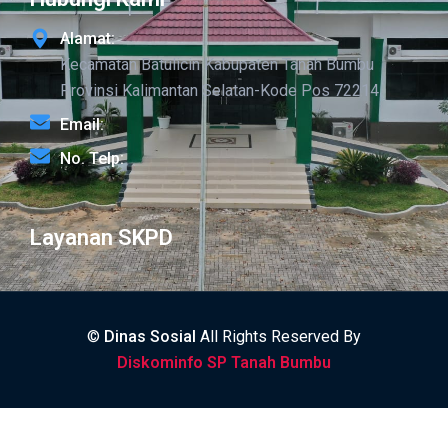
Alamat:
Kecamatan Batulicin Kabupaten Tanah Bumbu
Provinsi Kalimantan Selatan-Kode Pos 72214
Email:
No. Telp:
Layanan SKPD
©
Dinas Sosial
All Rights Reserved By
Diskominfo SP Tanah Bumbu